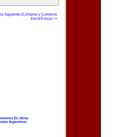
ia Siguiente (Compras y Comercio
ElectrÃ³nico) >>
ominios En Venta
strias Argentinas