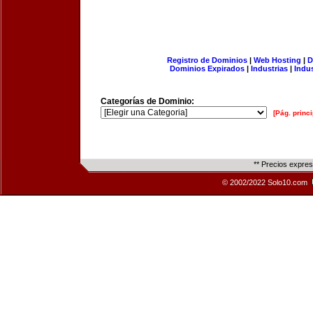
Registro de Dominios
|
Web Hosting
|
D
Dominios Expirados
|
Industrias
|
Indu
Categorías de Dominio:
[Pág. princi
** Precios expre
© 2002/2022 Solo10.com