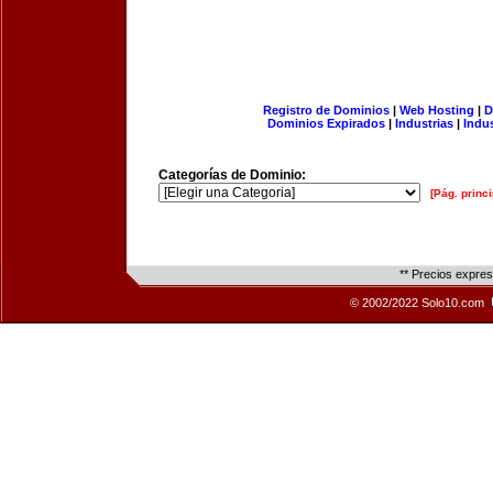
Registro de Dominios
|
Web Hosting
|
D
Dominios Expirados
|
Industrias
|
Indu
Categorías de Dominio:
[Pág. princi
** Precios expre
© 2002/2022 Solo10.com