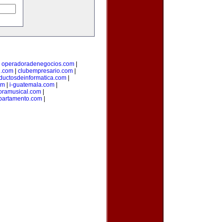
|
operadoradenegocios.com
|
g.com
|
clubempresario.com
|
ductosdeinformatica.com
|
om
|
i-guatemala.com
|
oramusical.com
|
partamento.com
|