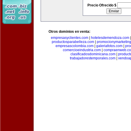
Precio Ofrecido $
Otros dominios en venta:
empresasyclientes.com
|
hotelesdemendoza.com
productosparabelleza.com
|
promocionymarketin
empresascolombia.com
|
galeriafotos.com
|
pro
comercioeindustria.com
|
compraenweb.c
clasificadosdominicana.com
|
product
trabajadorestemporales.com
|
vendoa