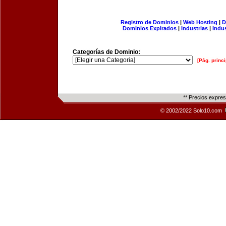
Registro de Dominios
|
Web Hosting
|
D
Dominios Expirados
|
Industrias
|
Indu
Categorías de Dominio:
[Pág. princi
** Precios expre
© 2002/2022 Solo10.com