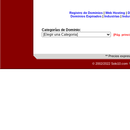
Registro de Dominios
|
Web Hosting
|
D
Dominios Expirados
|
Industrias
|
Indu
Categorías de Dominio:
[Pág. princi
** Precios expre
© 2002/2022 Solo10.com