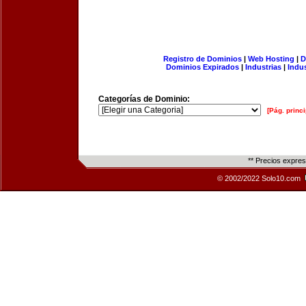
Registro de Dominios
|
Web Hosting
|
D
Dominios Expirados
|
Industrias
|
Indu
Categorías de Dominio:
[Pág. princi
** Precios expre
© 2002/2022 Solo10.com