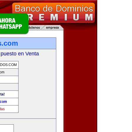
os.com
 puesto en Venta
ADOS.COM
com
ta!
.com
tas