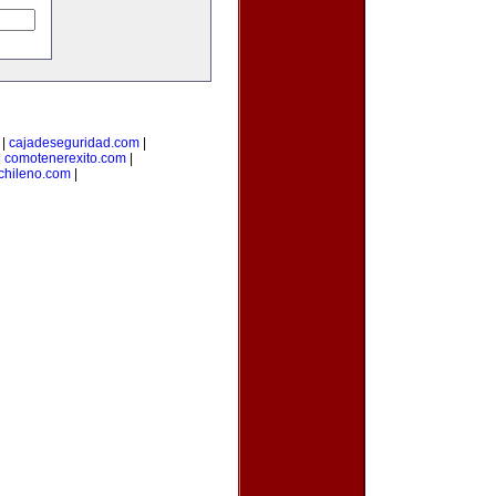
|
cajadeseguridad.com
|
|
comotenerexito.com
|
chileno.com
|