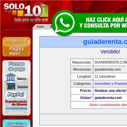
guiaderenta.
Vendido!
Mayusculas:
GUIADERENTA.CO
Minusculas:
guiaderenta.com
Longitud:
11 caracteres
Categorias:
Inmuebles y Propie
Precio:
Realizar una oferta!
Visitar!
guiaderenta.com
Serán consideradas ofer