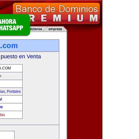
a.com
 puesto en Venta
A.COM
m
ias
,
Portales
a!
om
tas