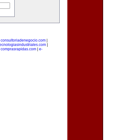
|
consultoriadenegocio.com
|
tecnologiasindustriales.com
|
|
comprasrapidas.com
|
e-