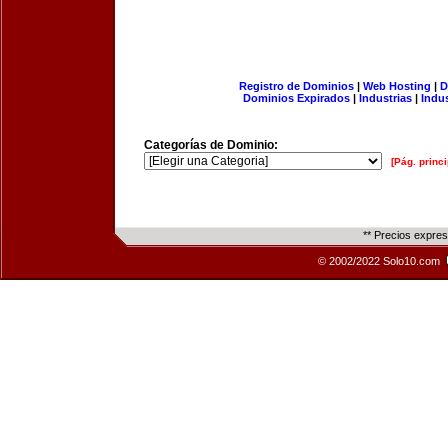
Registro de Dominios
|
Web Hosting
|
D
Dominios Expirados
|
Industrias
|
Indu
Categorías de Dominio:
[Pág. princi
** Precios expre
© 2002/2022 Solo10.com