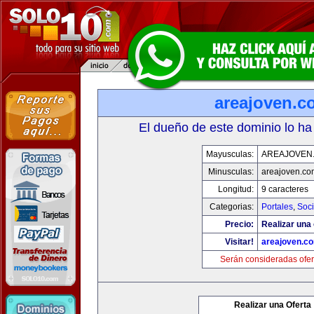
areajoven.c
El dueño de este dominio lo ha
Mayusculas:
AREAJOVEN
Minusculas:
areajoven.co
Longitud:
9 caracteres
Categorias:
Portales
,
Soc
Precio:
Realizar una 
Visitar!
areajoven.c
Serán consideradas ofer
Realizar una Oferta