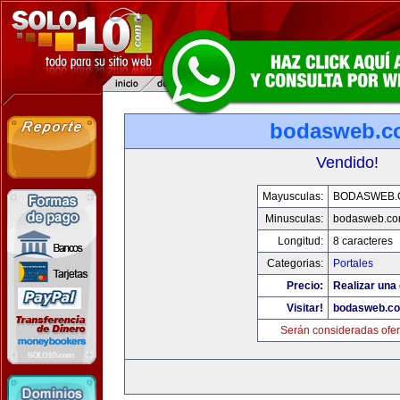
bodasweb.c
Vendido!
Mayusculas:
BODASWEB.
Minusculas:
bodasweb.c
Longitud:
8 caracteres
Categorias:
Portales
Precio:
Realizar una 
Visitar!
bodasweb.c
Serán consideradas ofer