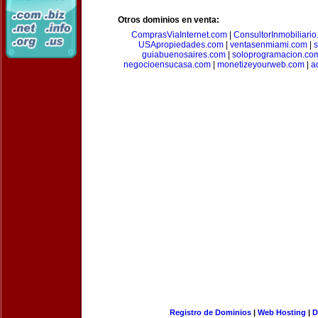
Otros dominios en venta:
ComprasViaInternet.com
|
ConsultorInmobiliari
USApropiedades.com
|
ventasenmiami.com
|
s
guiabuenosaires.com
|
soloprogramacion.co
negocioensucasa.com
|
monetizeyourweb.com
|
a
Registro de Dominios
|
Web Hosting
|
D