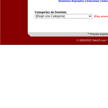
Dominios Expirados
|
Industrias
|
Indu
Categorías de Dominio:
[Pág. princi
** Precios expre
© 2002/2022 Solo10.com