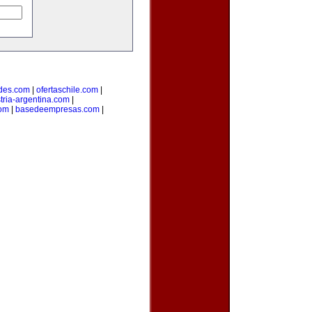
des.com
|
ofertaschile.com
|
tria-argentina.com
|
com
|
basedeempresas.com
|