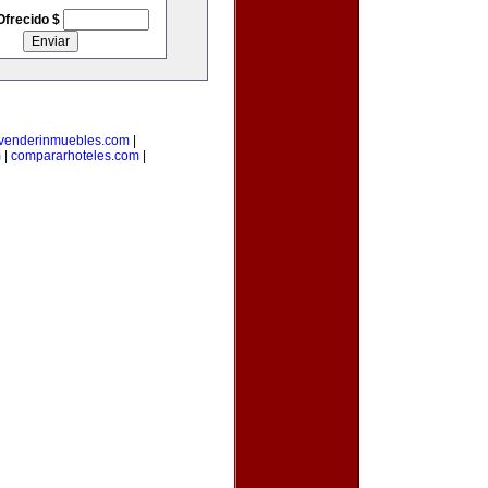
Ofrecido $
venderinmuebles.com
|
m
|
compararhoteles.com
|