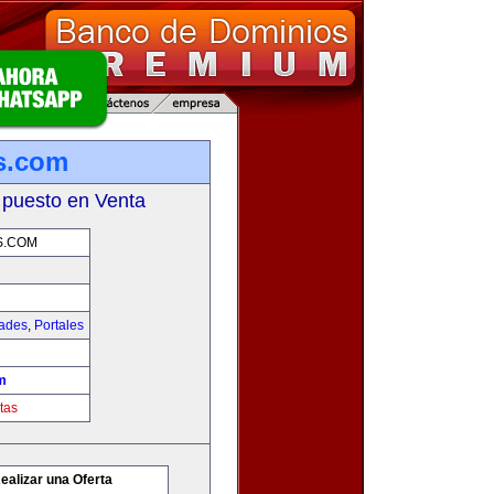
s.com
 puesto en Venta
S.COM
dades
,
Portales
m
tas
ealizar una Oferta