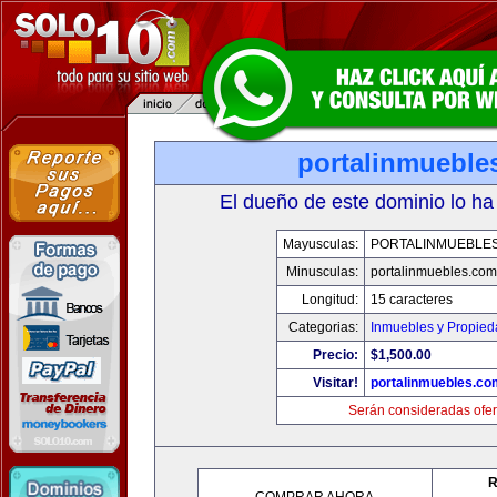
portalinmueble
El dueño de este dominio lo ha
Mayusculas:
PORTALINMUEBLE
Minusculas:
portalinmuebles.com
Longitud:
15 caracteres
Categorias:
Inmuebles y Propie
Precio:
$1,500.00
Visitar!
portalinmuebles.co
Serán consideradas ofer
R