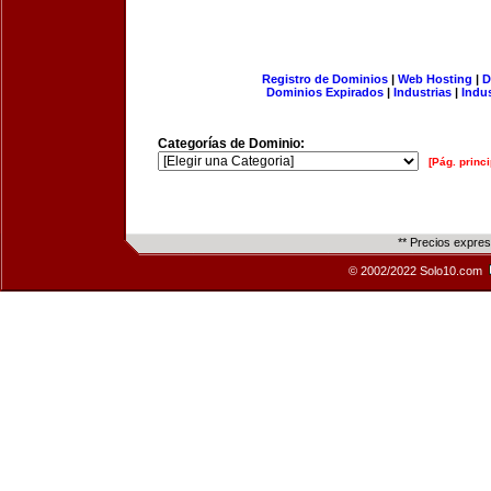
Registro de Dominios
|
Web Hosting
|
D
Dominios Expirados
|
Industrias
|
Indu
Categorías de Dominio:
[Pág. princi
** Precios expre
© 2002/2022 Solo10.com