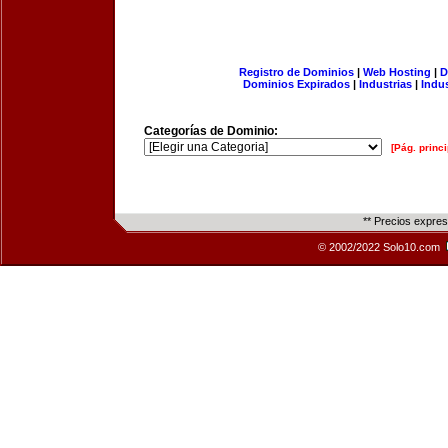
Registro de Dominios
|
Web Hosting
|
D
Dominios Expirados
|
Industrias
|
Indu
Categorías de Dominio:
[Pág. princi
** Precios expre
© 2002/2022 Solo10.com