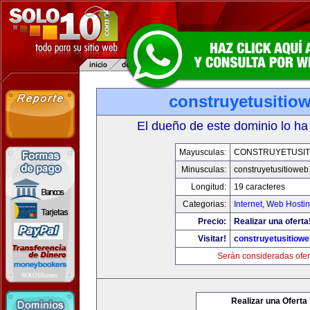
construyetusitio
El dueño de este dominio lo ha
Mayusculas:
CONSTRUYETUSIT
Minusculas:
construyetusitiowe
Longitud:
19 caracteres
Categorias:
Internet
,
Web Hostin
Precio:
Realizar una oferta
Visitar!
construyetusitiow
Serán consideradas ofer
Realizar una Oferta